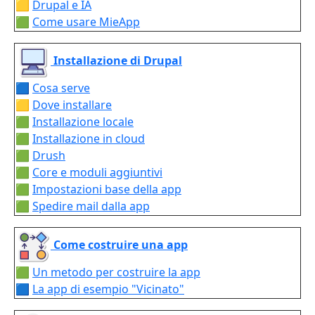
🟨
Drupal e IA
🟩
Come usare MieApp
Installazione di Drupal
🟦
Cosa serve
🟨
Dove installare
🟩
Installazione locale
🟩
Installazione in cloud
🟩
Drush
🟩
Core e moduli aggiuntivi
🟩
Impostazioni base della app
🟩
Spedire mail dalla app
Come costruire una app
🟩
Un metodo per costruire la app
🟦
La app di esempio "Vicinato"