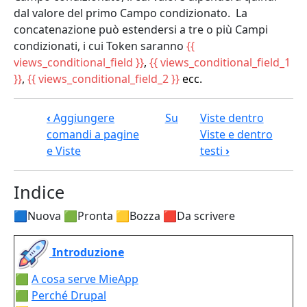
dal valore del primo Campo condizionato. La
concatenazione può estendersi a tre o più Campi
condizionati, i cui Token saranno
{{
views_conditional_field }}
,
{{ views_conditional_field_1
}}
,
{{ views_conditional_field_2 }}
ecc.
Link di attraversamento del book pe
‹
Aggiungere
Su
Viste dentro
comandi a pagine
Viste e dentro
e Viste
testi
›
Indice
🟦Nuova 🟩Pronta 🟨Bozza 🟥Da scrivere
Introduzione
🟩
A cosa serve MieApp
🟩
Perché Drupal