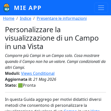
Salta al contenuto principale
MIE APP
Briciole di pane
Home
Indice
Presentare le informazioni
Personalizzare la
visualizzazione di un Campo
in una Vista
Comporre più Campi in un Campo solo. Cosa mostrare
quando il Campo non ha un valore. Campi condizionati da
altri Campi.
Moduli:
Views Conditional
Aggiornata il:
21 Mag 2026
Stato:
🟩Pronta
In questa Guida aggrego per motivi didattici diversi
metodi che consentono di personalizzare la