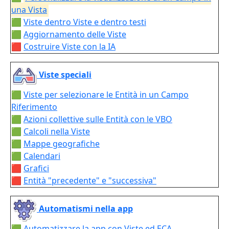
una Vista
🟩
Viste dentro Viste e dentro testi
🟩
Aggiornamento delle Viste
🟥
Costruire Viste con la IA
Viste speciali
🟩
Viste per selezionare le Entità in un Campo
Riferimento
🟩
Azioni collettive sulle Entità con le VBO
🟩
Calcoli nella Viste
🟩
Mappe geografiche
🟩
Calendari
🟥
Grafici
🟥
Entità "precedente" e "successiva"
Automatismi nella app
🟩
Automatizzare la app con Viste ed ECA