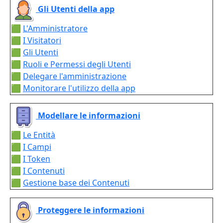
Gli Utenti della app
🟩
L'Amministratore
🟩
I Visitatori
🟩
Gli Utenti
🟩
Ruoli e Permessi degli Utenti
🟩
Delegare l'amministrazione
🟩
Monitorare l'utilizzo della app
Modellare le informazioni
🟩
Le Entità
🟩
I Campi
🟩
I Token
🟩
I Contenuti
🟩
Gestione base dei Contenuti
Proteggere le informazioni