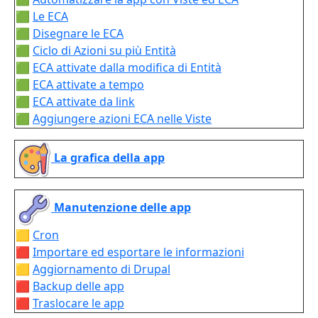
🟩
Le ECA
🟩
Disegnare le ECA
🟩
Ciclo di Azioni su più Entità
🟩
ECA attivate dalla modifica di Entità
🟩
ECA attivate a tempo
🟩
ECA attivate da link
🟩
Aggiungere azioni ECA nelle Viste
La grafica della app
Manutenzione delle app
🟨
Cron
🟥
Importare ed esportare le informazioni
🟨
Aggiornamento di Drupal
🟥
Backup delle app
🟥
Traslocare le app