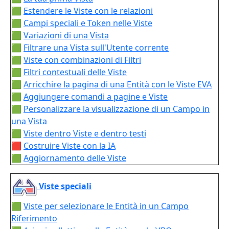
🟩
Estendere le Viste con le relazioni
🟩
Campi speciali e Token nelle Viste
🟩
Variazioni di una Vista
🟩
Filtrare una Vista sull'Utente corrente
🟩
Viste con combinazioni di Filtri
🟩
Filtri contestuali delle Viste
🟩
Arricchire la pagina di una Entità con le Viste EVA
🟩
Aggiungere comandi a pagine e Viste
🟩
Personalizzare la visualizzazione di un Campo in
una Vista
🟩
Viste dentro Viste e dentro testi
🟥
Costruire Viste con la IA
🟩
Aggiornamento delle Viste
Viste speciali
🟩
Viste per selezionare le Entità in un Campo
Riferimento