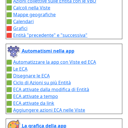
🟩
Azioni collettive sulle Entità con le VBO
🟩
Calcoli nella Viste
🟩
Mappe geografiche
🟩
Calendari
🟥
Grafici
🟥
Entità "precedente" e "successiva"
Automatismi nella app
🟩
Automatizzare la app con Viste ed ECA
🟩
Le ECA
🟩
Disegnare le ECA
🟩
Ciclo di Azioni su più Entità
🟩
ECA attivate dalla modifica di Entità
🟩
ECA attivate a tempo
🟩
ECA attivate da link
🟩
Aggiungere azioni ECA nelle Viste
La grafica della app