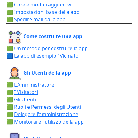
🟩
Core e moduli aggiuntivi
🟩
Impostazioni base della app
🟩
Spedire mail dalla app
Come costruire una app
🟩
Un metodo per costruire la app
🟦
La app di esempio "Vicinato"
Gli Utenti della app
🟩
L'Amministratore
🟩
I Visitatori
🟩
Gli Utenti
🟩
Ruoli e Permessi degli Utenti
🟩
Delegare l'amministrazione
🟩
Monitorare l'utilizzo della app