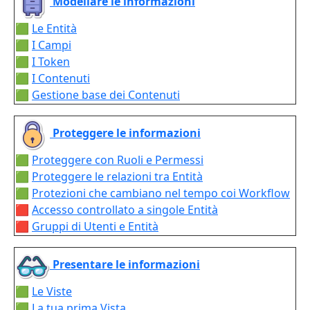
Modellare le informazioni
🟩
Le Entità
🟩
I Campi
🟩
I Token
🟩
I Contenuti
🟩
Gestione base dei Contenuti
Proteggere le informazioni
🟩
Proteggere con Ruoli e Permessi
🟩
Proteggere le relazioni tra Entità
🟩
Protezioni che cambiano nel tempo coi Workflow
🟥
Accesso controllato a singole Entità
🟥
Gruppi di Utenti e Entità
Presentare le informazioni
🟩
Le Viste
🟩
La tua prima Vista