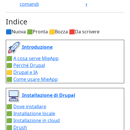
comandi
›
Indice
🟦Nuova 🟩Pronta 🟨Bozza 🟥Da scrivere
Introduzione
🟩
A cosa serve MieApp
🟩
Perché Drupal
🟨
Drupal e IA
🟩
Come usare MieApp
Installazione di Drupal
🟩
Dove installare
🟩
Installazione locale
🟩
Installazione in cloud
🟩
Drush