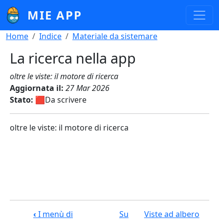
Salta al contenuto principale
MIE APP
Briciole di pane
Home
Indice
Materiale da sistemare
La ricerca nella app
oltre le viste: il motore di ricerca
Aggiornata il:
27 Mar 2026
Stato:
🟥Da scrivere
oltre le viste: il motore di ricerca
Link di attraversamento del book pe
‹
I menù di
Su
Viste ad albero