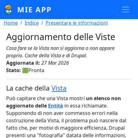
Salta al contenuto principale
MIE APP
Briciole di pane
Home
Indice
Presentare le informazioni
Aggiornamento delle Viste
Cosa fare se la Vista non si aggiorna o non appare
proprio. Cache della Vista e di Drupal.
Aggiornata il:
27 Mar 2026
Stato:
🟩Pronta
La cache della
Vista
Può capitare che una Vista mostri
un elenco non
aggiornato delle
Entità
in essa richiamate.
Supponendo di non aver commesso errori nella
costruzione della Vista, il problema può nascere dal
fatto che, per motivi di maggiore efficienza, Drupal
presenti una "fotografia" datata delle informazioni,