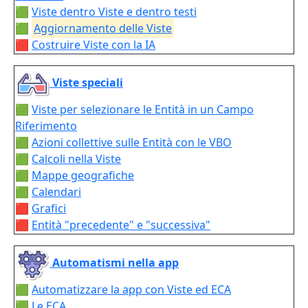
🟩
Viste dentro Viste e dentro testi
🟩
Aggiornamento delle Viste
🟥
Costruire Viste con la IA
Viste speciali
🟩
Viste per selezionare le Entità in un Campo
Riferimento
🟩
Azioni collettive sulle Entità con le VBO
🟩
Calcoli nella Viste
🟩
Mappe geografiche
🟩
Calendari
🟥
Grafici
🟥
Entità "precedente" e "successiva"
Automatismi nella app
🟩
Automatizzare la app con Viste ed ECA
🟩
Le ECA