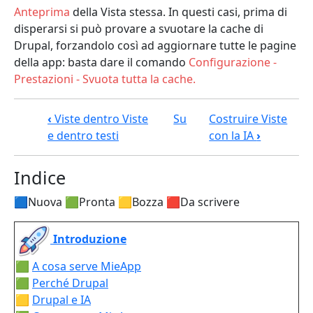
Anteprima
della Vista stessa. In questi casi, prima di
disperarsi si può provare a svuotare la cache di
Drupal, forzandolo così ad aggiornare tutte le pagine
della app: basta dare il comando
Configurazione -
Prestazioni - Svuota tutta la cache.
Link di attraversamento del book pe
‹
Viste dentro Viste
Su
Costruire Viste
e dentro testi
con la IA
›
Indice
🟦Nuova 🟩Pronta 🟨Bozza 🟥Da scrivere
Introduzione
🟩
A cosa serve MieApp
🟩
Perché Drupal
🟨
Drupal e IA