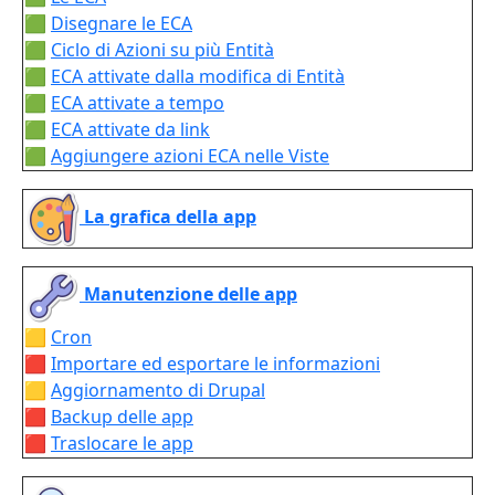
🟩
Disegnare le ECA
🟩
Ciclo di Azioni su più Entità
🟩
ECA attivate dalla modifica di Entità
🟩
ECA attivate a tempo
🟩
ECA attivate da link
🟩
Aggiungere azioni ECA nelle Viste
La grafica della app
Manutenzione delle app
🟨
Cron
🟥
Importare ed esportare le informazioni
🟨
Aggiornamento di Drupal
🟥
Backup delle app
🟥
Traslocare le app