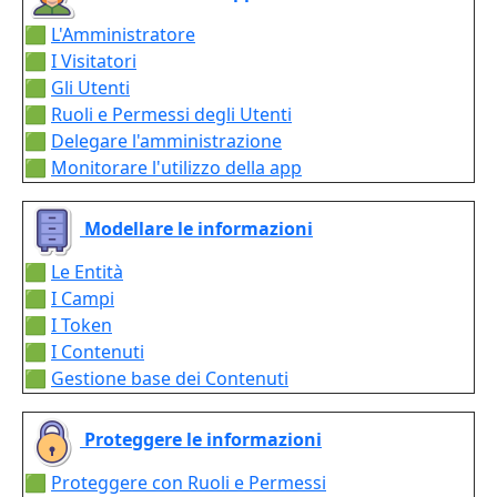
🟩
L'Amministratore
🟩
I Visitatori
🟩
Gli Utenti
🟩
Ruoli e Permessi degli Utenti
🟩
Delegare l'amministrazione
🟩
Monitorare l'utilizzo della app
Modellare le informazioni
🟩
Le Entità
🟩
I Campi
🟩
I Token
🟩
I Contenuti
🟩
Gestione base dei Contenuti
Proteggere le informazioni
🟩
Proteggere con Ruoli e Permessi