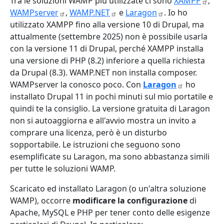
Tra le soluzioni WAMP più utilizzate ci sono
XAMPP
,
WAMPserver
,
WAMP.NET
e
Laragon
. Io ho
utilizzato XAMPP fino alla versione 10 di Drupal, ma
attualmente (settembre 2025) non è possibile usarla
con la versione 11 di Drupal, perché XAMPP installa
una versione di PHP (8.2) inferiore a quella richiesta
da Drupal (8.3). WAMP.NET non installa composer.
WAMPserver la conosco poco. Con
Laragon
ho
installato Drupal 11 in pochi minuti sul mio portatile e
quindi te la consiglio. La versione gratuita di Laragon
non si autoaggiorna e all'avvio mostra un invito a
comprare una licenza, però è un disturbo
sopportabile. Le istruzioni che seguono sono
esemplificate su Laragon, ma sono abbastanza simili
per tutte le soluzioni WAMP.
Scaricato ed installato Laragon (o un'altra soluzione
WAMP), occorre
modificare la configurazione
di
Apache, MySQL e PHP per tener conto delle esigenze