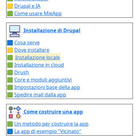
🟨
Drupal e IA
🟩
Come usare MieApp
Installazione di Drupal
🟦
Cosa serve
🟨
Dove installare
🟩
Installazione locale
🟩
Installazione in cloud
🟩
Drush
🟩
Core e moduli aggiuntivi
🟩
Impostazioni base della app
🟩
Spedire mail dalla app
Come costruire una app
🟩
Un metodo per costruire la app
🟦
La app di esempio "Vicinato"