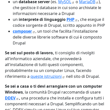
un
database server
(es.
MySQL
o
MariaDB
),
che gestisce il database in cui sono archiviate le
informazioni necessarie a Drupal
un
interprete di linguaggio
PHP
,
che esegue il
codice sorgente di Drupal, scritto appunto in PHP
composer
, un tool che facilita l'installazione
delle diverse librerie software di cui è composto
Drupal
Se sei sul posto di lavoro,
ti consiglio di rivolgiti
all'informatico aziendale, che provvederà
all'installazione di tutti questi componenti,
probabilmente su un computer Linux, facendo
riferimento a
queste
istruzioni
nell sito di Drupal.
Se sei a casa o ti devi arrangiare con un computer
Windows
, la comunità Drupal raccomanda di usare
DDEV
,
una procedura
che installa e configura tutti i
componenti necessari a Drupal. Semplificando un bel
po', DDEV simula un server Linux sul tuo computer