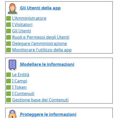
Gli Utenti della app
🟩
L'Amministratore
🟩
I Visitatori
🟩
Gli Utenti
🟩
Ruoli e Permessi degli Utenti
🟩
Delegare l'amministrazione
🟩
Monitorare l'utilizzo della app
Modellare le informazioni
🟩
Le Entità
🟩
I Campi
🟩
I Token
🟩
I Contenuti
🟩
Gestione base dei Contenuti
Proteggere le informazioni