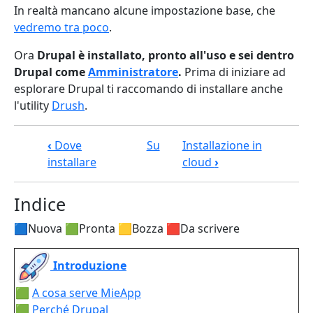
In realtà mancano alcune impostazione base, che
vedremo tra poco
.
Ora
Drupal è installato, pronto all'uso e sei dentro
Drupal come
Amministratore
.
Prima di iniziare ad
esplorare Drupal ti raccomando di installare anche
l'utility
Drush
.
Link di attraversamento del book pe
‹
Dove
Su
Installazione in
installare
cloud
›
Indice
🟦Nuova 🟩Pronta 🟨Bozza 🟥Da scrivere
Introduzione
🟩
A cosa serve MieApp
🟩
Perché Drupal