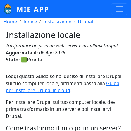
Salta al contenuto principale
MIE APP
Briciole di pane
Home
Indice
Installazione di Drupal
Installazione locale
Trasformare un pc in un web server e installarvi Drupal
Aggiornata il:
06 Ago 2026
Stato:
🟩Pronta
Leggi questa Guida se hai deciso di installare Drupal
sul tuo computer locale, altrimenti passa alla
Guida
per installare Drupal in cloud
.
Per installare Drupal sul tuo computer locale, devi
prima trasformarlo in un server e poi installarvi
Drupal.
Come trasformo il mio pc in un server?