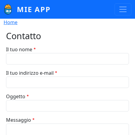
Salta al contenuto principale
MIE APP
Briciole di pane
Home
Contatto
Il tuo nome
Il tuo indirizzo e-mail
Oggetto
Messaggio