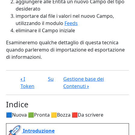
aggiungere alle Entità un nuovo Campo del tipo
desiderato
importare dal file i valori nel nuovo Campo,
utilizzando il modulo
Feeds
eliminare il Campo iniziale
Esamineremo qualche dettaglio di questa tecnica
quando parleremo di importazione ed esportazione
di informazioni.
Link di attraversamento del book pe
‹
I
Su
Gestione base dei
Token
Contenuti
›
Indice
🟦Nuova 🟩Pronta 🟨Bozza 🟥Da scrivere
Introduzione