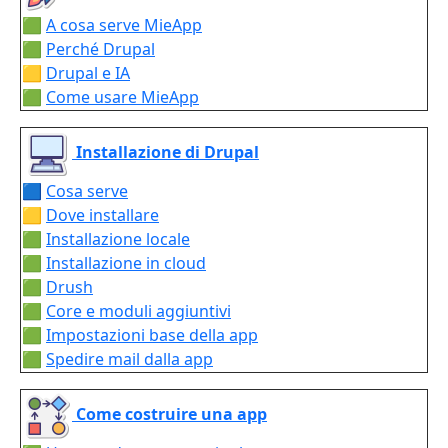
🟩
A cosa serve MieApp
🟩
Perché Drupal
🟨
Drupal e IA
🟩
Come usare MieApp
Installazione di Drupal
🟦
Cosa serve
🟨
Dove installare
🟩
Installazione locale
🟩
Installazione in cloud
🟩
Drush
🟩
Core e moduli aggiuntivi
🟩
Impostazioni base della app
🟩
Spedire mail dalla app
Come costruire una app