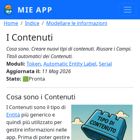
Salta al contenuto principale
MIE APP
Briciole di pane
Home
Indice
Modellare le informazioni
I Contenuti
Cosa sono. Creare nuovi tipi di contenuti. Riusare i Campi.
Titoli automatici dei Contenuti.
Moduli:
Token
,
Automatic Entity Label
,
Serial
Aggiornata il:
11 Mag 2026
Stato:
🟩Pronta
Cosa sono i Contenuti
I Contenuti sono il tipo di
Entità
più generico e
quindi più utilizzato per
gestire informazioni nelle
app. Prima di poter gestire