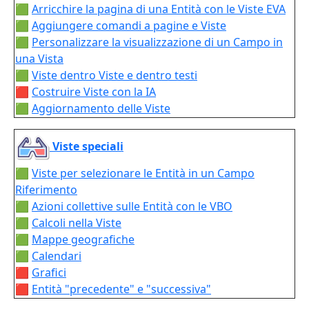
🟩
Arricchire la pagina di una Entità con le Viste EVA
🟩
Aggiungere comandi a pagine e Viste
🟩
Personalizzare la visualizzazione di un Campo in
una Vista
🟩
Viste dentro Viste e dentro testi
🟥
Costruire Viste con la IA
🟩
Aggiornamento delle Viste
Viste speciali
🟩
Viste per selezionare le Entità in un Campo
Riferimento
🟩
Azioni collettive sulle Entità con le VBO
🟩
Calcoli nella Viste
🟩
Mappe geografiche
🟩
Calendari
🟥
Grafici
🟥
Entità "precedente" e "successiva"