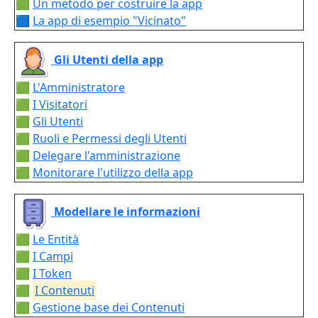
🟩
Un metodo per costruire la app
🟦
La app di esempio "Vicinato"
Gli Utenti della app
🟩
L'Amministratore
🟩
I Visitatori
🟩
Gli Utenti
🟩
Ruoli e Permessi degli Utenti
🟩
Delegare l'amministrazione
🟩
Monitorare l'utilizzo della app
Modellare le informazioni
🟩
Le Entità
🟩
I Campi
🟩
I Token
🟩
I Contenuti
🟩
Gestione base dei Contenuti