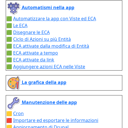
Automatismi nella app
🟩
Automatizzare la app con Viste ed ECA
🟩
Le ECA
🟩
Disegnare le ECA
🟩
Ciclo di Azioni su più Entità
🟩
ECA attivate dalla modifica di Entità
🟩
ECA attivate a tempo
🟩
ECA attivate da link
🟩
Aggiungere azioni ECA nelle Viste
La grafica della app
Manutenzione delle app
🟨
Cron
🟥
Importare ed esportare le informazioni
🟨
Aggiornamento di Drupal