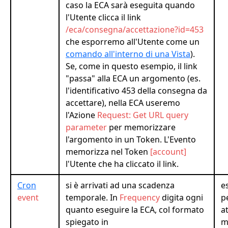
caso la ECA sarà eseguita quando
l'Utente clicca il link
/eca/consegna/accettazione?id=453
che esporremo all'Utente come un
comando all'interno di una Vista
).
Se, come in questo esempio, il link
"passa" alla ECA un argomento (es.
l'identificativo 453 della consegna da
accettare), nella ECA useremo
l'Azione
Request: Get URL query
parameter
per memorizzare
l'argomento in un Token. L'Evento
memorizza nel Token
[account]
l'Utente che ha cliccato il link.
Cron
si è arrivati ad una scadenza
e
event
temporale. In
Frequency
digita ogni
p
quanto eseguire la ECA, col formato
at
spiegato in
m