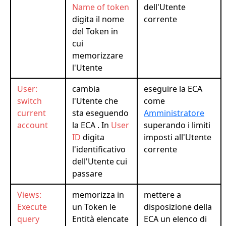
Name of token
dell'Utente
digita il nome
corrente
del Token in
cui
memorizzare
l'Utente
User:
cambia
eseguire la ECA
switch
l'Utente che
come
current
sta eseguendo
Amministratore
account
la ECA . In
User
superando i limiti
ID
digita
imposti all'Utente
l'identificativo
corrente
dell'Utente cui
passare
Views:
memorizza in
mettere a
Execute
un Token le
disposizione della
query
Entità elencate
ECA un elenco di