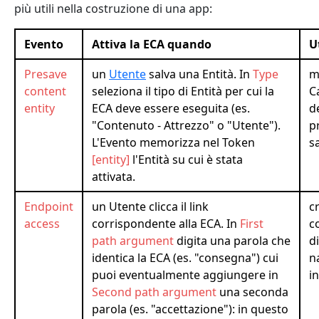
più utili nella costruzione di una app:
Evento
Attiva la ECA quando
U
Presave
un
Utente
salva una Entità. In
Type
m
content
seleziona il tipo di Entità per cui la
C
entity
ECA deve essere eseguita (es.
de
"Contenuto - Attrezzo" o "Utente").
p
L'Evento memorizza nel Token
s
[entity]
l'Entità su cui è stata
attivata.
Endpoint
un Utente clicca il link
c
access
corrispondente alla ECA. In
First
c
path argument
digita una parola che
d
identica la ECA (es. "consegna") cui
n
puoi eventualmente aggiungere in
i
Second path argument
una seconda
parola (es. "accettazione"): in questo