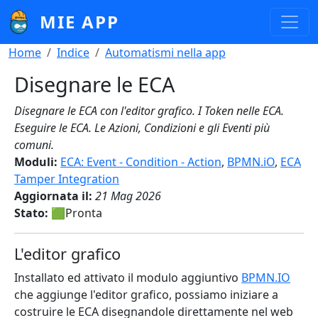
Salta al contenuto principale
MIE APP
Briciole di pane
Home
Indice
Automatismi nella app
Disegnare le ECA
Disegnare le ECA con l'editor grafico. I Token nelle ECA.
Eseguire le ECA. Le Azioni, Condizioni e gli Eventi più
comuni.
Moduli:
ECA: Event - Condition - Action
,
BPMN.iO
,
ECA
Tamper Integration
Aggiornata il:
21 Mag 2026
Stato:
🟩Pronta
L'editor grafico
Installato ed attivato il modulo aggiuntivo
BPMN.IO
che aggiunge l'editor grafico, possiamo iniziare a
costruire le ECA disegnandole direttamente nel web