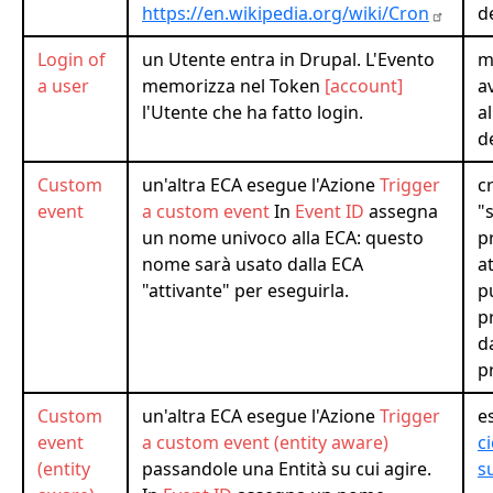
https://en.wikipedia.org/wiki/Cron
d
Login of
un Utente entra in Drupal. L'Evento
m
a user
memorizza nel Token
[account]
a
l'Utente che ha fatto login.
a
d
Custom
un'altra ECA esegue l'Azione
Trigger
c
event
a custom event
In
Event ID
assegna
"
un nome univoco alla ECA: questo
p
nome sarà usato dalla ECA
at
"attivante" per eseguirla.
p
p
d
p
Custom
un'altra ECA esegue l'Azione
Trigger
e
event
a custom event
(entity aware)
ci
(entity
passandole una Entità su cui agire.
s