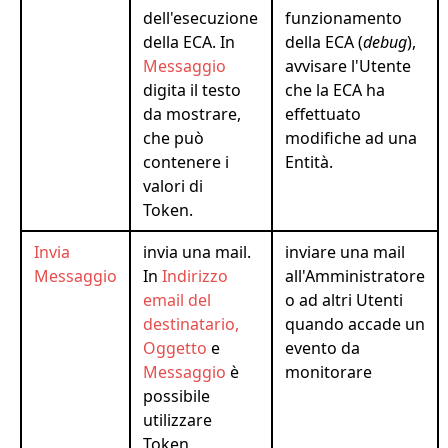
dell'esecuzione
funzionamento
della ECA. In
della ECA (
debug
),
Messaggio
avvisare l'Utente
digita il testo
che la ECA ha
da mostrare,
effettuato
che può
modifiche ad una
contenere i
Entità.
valori di
Token.
Invia
invia una mail.
inviare una mail
Messaggio
In
Indirizzo
all'Amministratore
email del
o ad altri Utenti
destinatario,
quando accade un
Oggetto
e
evento da
Messaggio
è
monitorare
possibile
utilizzare
Token