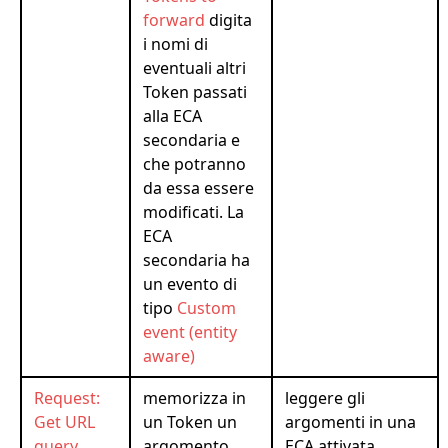
forward
digita
i nomi di
eventuali altri
Token passati
alla ECA
secondaria e
che potranno
da essa essere
modificati. La
ECA
secondaria ha
un evento di
tipo
Custom
event (entity
aware)
Request:
memorizza in
leggere gli
Get URL
un Token un
argomenti in una
query
argomento
ECA attivata