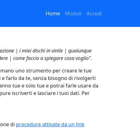
Navigazione principa
Menu profil
Home
Moduli
Accedi
iazione | i miei dischi in vinile | qualunque
ere | come faccio a spiegare cosa voglio"
.
in mano uno strumento per creare le tue
e farlo da te, senza bisogno di rivolgerti
nno tue e solo tue e potrai farle usare da
ure iscriverti e lasciare i tuoi dati. Per
ione di
procedure attivate da un link