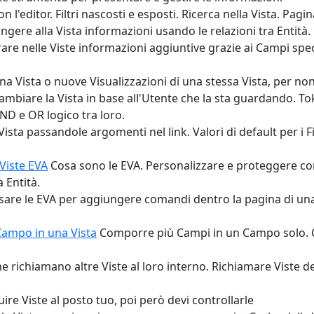
n l'editor. Filtri nascosti e esposti. Ricerca nella Vista. Pagi
ngere alla Vista informazioni usando le relazioni tra Entità.
are nelle Viste informazioni aggiuntive grazie ai Campi speci
na Vista o nuove Visualizzazioni di una stessa Vista, per non
ambiare la Vista in base all'Utente che la sta guardando. Tok
 AND e OR logico tra loro.
Vista passandole argomenti nel link. Valori di default per i Filt
 Viste EVA
Cosa sono le EVA. Personalizzare e proteggere con 
a Entità.
sare le EVA per aggiungere comandi dentro la pagina di un
 Campo in una Vista
Comporre più Campi in un Campo solo. 
he richiamano altre Viste al loro interno. Richiamare Viste d
ire Viste al posto tuo, poi però devi controllarle