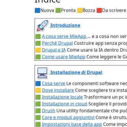
🟦Nuova 🟩Pronta 🟨Bozza 🟥Da scrivere
Introduzione
🟩
A cosa serve MieApp
... e a cosa non se
🟩
Perché Drupal
Costruire app senza pro
🟨
Drupal e IA
Come usare la IA dentro Dru
🟩
Come usare MieApp
Come leggere le Gu
Installazione di Drupal
🟦
Cosa serve
Le componenti software nec
🟨
Dove installare
Come scegliere tra insta
🟩
Installazione locale
Trasformare un pc in
🟩
Installazione in cloud
Scegliere il provid
🟩
Drush
Una utility fondamentale che può
🟩
Core e moduli aggiuntivi
Come è struttu
🟩
Impostazioni base della app
Come impos