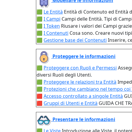
Modellare le informazioni
🟩
Le Entità
Entità di Contenuto ed Entità di
🟩
I Campi
Campi delle Entità. Tipi di Campi
🟩
I Token
Riusare i valori dei Campi grazie
🟩
I Contenuti
Cosa sono. Creare nuovi tipi 
🟩
Gestione base dei Contenuti
Inserire, 
Proteggere le informazioni
🟩
Proteggere con Ruoli e Permessi
Assegn
diversi Ruoli degli Utenti.
🟩
Proteggere le relazioni tra Entità
Impedi
🟩
Protezioni che cambiano nel tempo co
🟥
Accesso controllato a singole Entità
GUI
🟥
Gruppi di Utenti e Entità
GUIDA CHE TRA
Presentare le informazioni
🟩
Le Viste
Introduzione alle Viste, il pot