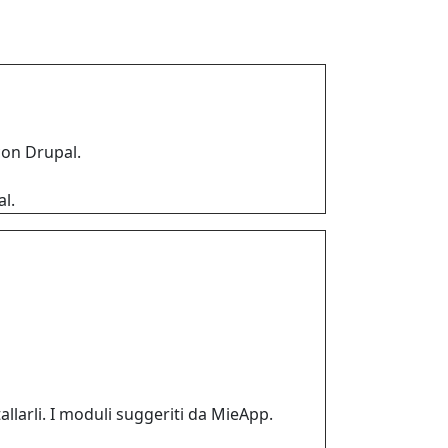
con Drupal.
l.
llarli. I moduli suggeriti da MieApp.