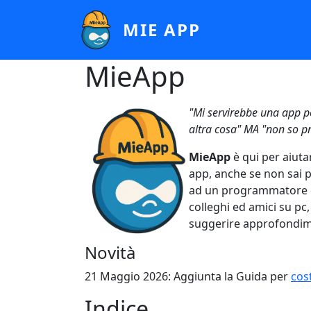
Salta al contenuto principale
MIE APP
MieApp
"Mi servirebbe una app per
altra cosa" MA "non so p
MieApp
è qui per aiut
app, anche se non sai
ad un programmatore e s
colleghi ed amici su p
suggerire approfondime
Novità
21 Maggio 2026: Aggiunta la Guida per
cos
Indice