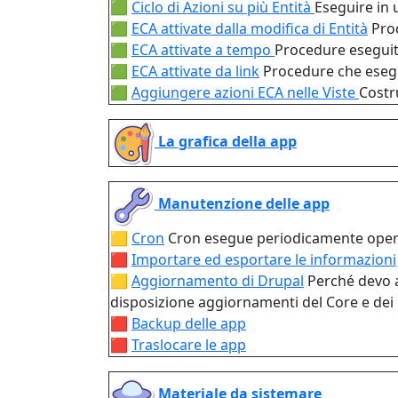
🟩
Ciclo di Azioni su più Entità
Eseguire in 
🟩
ECA attivate dalla modifica di Entità
Pro
🟩
ECA attivate a tempo
Procedure esegui
🟩
ECA attivate da link
Procedure che esegu
🟩
Aggiungere azioni ECA nelle Viste
Costr
La grafica della app
Manutenzione delle app
🟨
Cron
Cron esegue periodicamente opera
🟥
Importare ed esportare le informazioni
🟨
Aggiornamento di Drupal
Perché devo a
disposizione aggiornamenti del Core e dei
🟥
Backup delle app
🟥
Traslocare le app
Materiale da sistemare