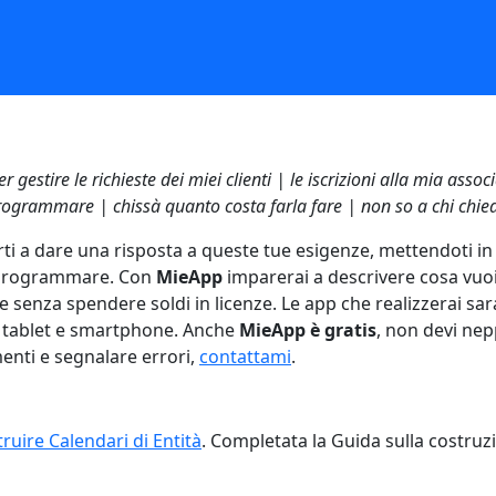
 gestire le richieste dei miei clienti | le iscrizioni alla mia assoc
rogrammare | chissà quanto costa farla fare | non so a chi chied
arti a dare una risposta a queste tue esigenze, mettendoti 
 programmare. Con
MieApp
imparerai a descrivere cosa vuoi 
enza spendere soldi in licenze. Le app che realizzerai sara
c, tablet e smartphone. Anche
MieApp è gratis
, non devi nepp
nti e segnalare errori,
contattami
.
truire Calendari di Entità
. Completata la Guida sulla costruz