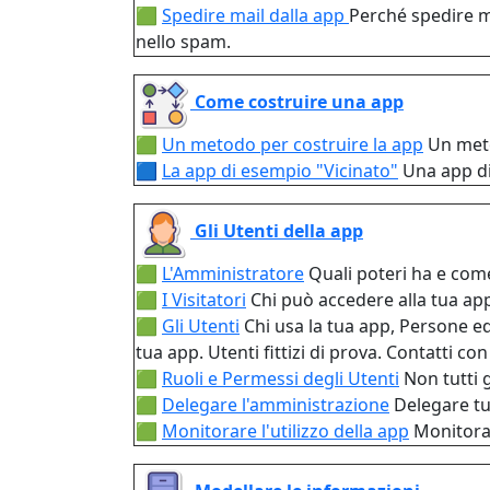
🟩
Spedire mail dalla app
Perché spedire ma
nello spam.
Come costruire una app
🟩
Un metodo per costruire la app
Un meto
🟦
La app di esempio "Vicinato"
Una app di
Gli Utenti della app
🟩
L'Amministratore
Quali poteri ha e come
🟩
I Visitatori
Chi può accedere alla tua ap
🟩
Gli Utenti
Chi usa la tua app, Persone ed
tua app. Utenti fittizi di prova. Contatti con 
🟩
Ruoli e Permessi degli Utenti
Non tutti 
🟩
Delegare l'amministrazione
Delegare tut
🟩
Monitorare l'utilizzo della app
Monitorar