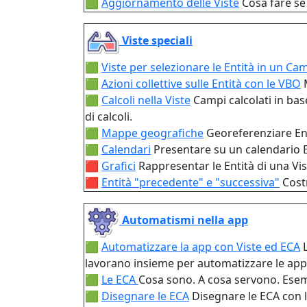
🟩
Aggiornamento delle Viste
Cosa fare se
Viste speciali
🟩
Viste per selezionare le Entità in un C
🟩
Azioni collettive sulle Entità con le VBO
🟩
Calcoli nella Viste
Campi calcolati in base
di calcoli.
🟩
Mappe geografiche
Georeferenziare Ent
🟩
Calendari
Presentare su un calendario E
🟥
Grafici
Rappresentar le Entità di una Vi
🟥
Entità "precedente" e "successiva"
Cost
Automatismi nella app
🟩
Automatizzare la app con Viste ed ECA
lavorano insieme per automatizzare le app
🟩
Le ECA
Cosa sono. A cosa servono. Esempi
🟩
Disegnare le ECA
Disegnare le ECA con l'