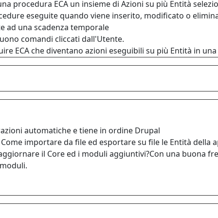
una procedura ECA un insieme di Azioni su più Entità selezi
cedure eseguite quando viene inserito, modificato o elimina
te ad una scadenza temporale
ono comandi cliccati dall'Utente.
uire ECA che diventano azioni eseguibili su più Entità in un
zioni automatiche e tiene in ordine Drupal
Come importare da file ed esportare su file le Entità della 
ggiornare il Core ed i moduli aggiuntivi?Con una buona fr
 moduli.