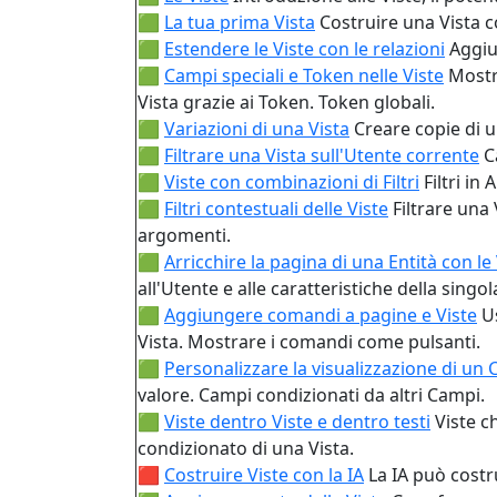
🟩
La tua prima Vista
Costruire una Vista co
🟩
Estendere le Viste con le relazioni
Aggiu
🟩
Campi speciali e Token nelle Viste
Mostr
Vista grazie ai Token. Token globali.
🟩
Variazioni di una Vista
Creare copie di u
🟩
Filtrare una Vista sull'Utente corrente
C
🟩
Viste con combinazioni di Filtri
Filtri in
🟩
Filtri contestuali delle Viste
Filtrare una 
argomenti.
🟩
Arricchire la pagina di una Entità con le
all'Utente e alle caratteristiche della singol
🟩
Aggiungere comandi a pagine e Viste
U
Vista. Mostrare i comandi come pulsanti.
🟩
Personalizzare la visualizzazione di un
valore. Campi condizionati da altri Campi.
🟩
Viste dentro Viste e dentro testi
Viste c
condizionato di una Vista.
🟥
Costruire Viste con la IA
La IA può costru