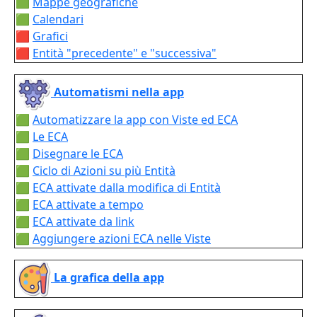
🟩
Mappe geografiche
🟩
Calendari
🟥
Grafici
🟥
Entità "precedente" e "successiva"
Automatismi nella app
🟩
Automatizzare la app con Viste ed ECA
🟩
Le ECA
🟩
Disegnare le ECA
🟩
Ciclo di Azioni su più Entità
🟩
ECA attivate dalla modifica di Entità
🟩
ECA attivate a tempo
🟩
ECA attivate da link
🟩
Aggiungere azioni ECA nelle Viste
La grafica della app