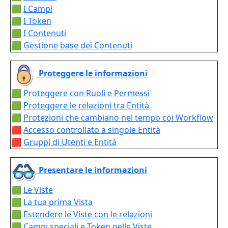
🟩
I Campi
🟩
I Token
🟩
I Contenuti
🟩
Gestione base dei Contenuti
Proteggere le informazioni
🟩
Proteggere con Ruoli e Permessi
🟩
Proteggere le relazioni tra Entità
🟩
Protezioni che cambiano nel tempo coi Workflow
🟥
Accesso controllato a singole Entità
🟥
Gruppi di Utenti e Entità
Presentare le informazioni
🟩
Le Viste
🟩
La tua prima Vista
🟩
Estendere le Viste con le relazioni
🟩
Campi speciali e Token nelle Viste