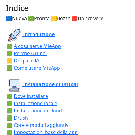
Indice
🟦Nuova 🟩Pronta 🟨Bozza 🟥Da scrivere
Introduzione
🟩
A cosa serve MieApp
🟩
Perché Drupal
🟨
Drupal e IA
🟩
Come usare MieApp
Installazione di Drupal
🟩
Dove installare
🟩
Installazione locale
🟩
Installazione in cloud
🟩
Drush
🟩
Core e moduli aggiuntivi
🟩
Impostazioni base della app