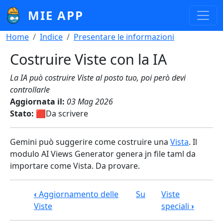
Salta al contenuto principale
MIE APP
Briciole di pane
Home
Indice
Presentare le informazioni
Costruire Viste con la IA
La IA può costruire Viste al posto tuo, poi però devi
controllarle
Aggiornata il:
03 Mag 2026
Stato:
🟥Da scrivere
Gemini può suggerire come costruire una
Vista
. Il
modulo AI Views Generator genera jn file taml da
importare come Vista. Da provare.
Link di attraversamento del book pe
‹
Aggiornamento delle
Su
Viste
Viste
speciali
›