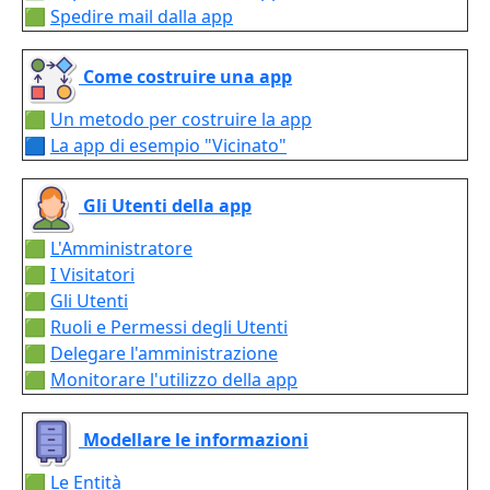
🟩
Spedire mail dalla app
Come costruire una app
🟩
Un metodo per costruire la app
🟦
La app di esempio "Vicinato"
Gli Utenti della app
🟩
L'Amministratore
🟩
I Visitatori
🟩
Gli Utenti
🟩
Ruoli e Permessi degli Utenti
🟩
Delegare l'amministrazione
🟩
Monitorare l'utilizzo della app
Modellare le informazioni
🟩
Le Entità