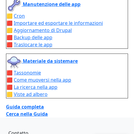
Manutenzione delle app
🟨
Cron
🟥
Importare ed esportare le informazioni
🟨
Aggiornamento di Drupal
🟥
Backup delle app
🟥
Traslocare le app
Materiale da sistemare
🟥
Tassonomie
🟥
Come muoversi nella app
🟥
La ricerca nella app
🟨
Viste ad albero
Guida completa
Cerca nella Guida
Piè di pagina
Contatto